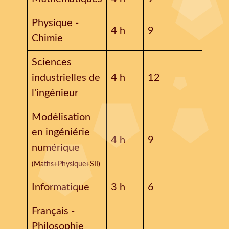
Physique -
4 h
9
Chimie
Sciences
industrielles de
4 h
12
l'ingénieur
Modélisation
en ingéniérie
4 h
9
numérique
(Maths+Physique+SII)
Informatique
3 h
6
Français -
Philosophie