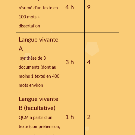
4 h
9
résumé d’un texte en
100 mots +
dissertation
Langue vivante
A
synthèse de 3
3 h
4
documents (dont au
moins 1 texte) en 400
mots environ
Langue vivante
B (facultative)
1 h
2
QCM à partir d'un
texte (compréhension,