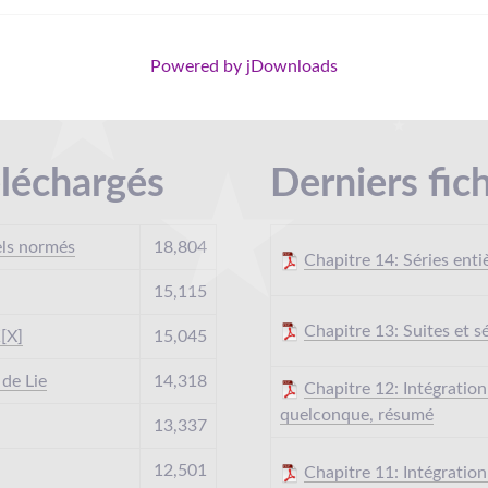
Powered by jDownloads
éléchargés
Derniers fic
els normés
18,804
Chapitre 14: Séries enti
15,115
Chapitre 13: Suites et s
[X]
15,045
 de Lie
14,318
Chapitre 12: Intégration
quelconque, résumé
13,337
12,501
Chapitre 11: Intégratio