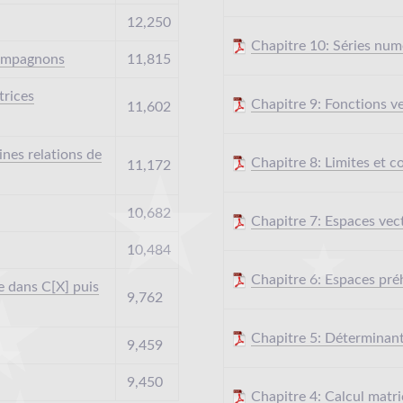
12,250
Chapitre 10: Séries num
compagnons
11,815
trices
Chapitre 9: Fonctions ve
11,602
nes relations de
Chapitre 8: Limites et c
11,172
10,682
Chapitre 7: Espaces vec
10,484
Chapitre 6: Espaces préh
re dans C[X] puis
9,762
Chapitre 5: Déterminan
9,459
9,450
Chapitre 4: Calcul matri