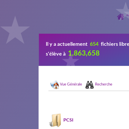
A
Il y a actuellement
654
fichiers lib
1,863,658
s'élève à
Vue Générale
Recherche
PCSI