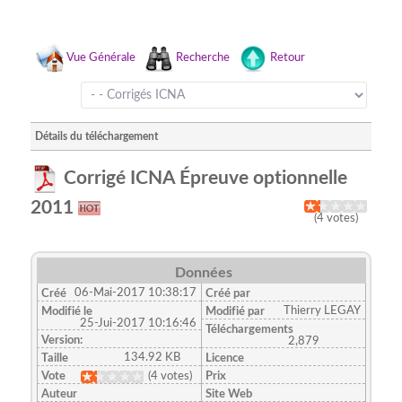
Vue Générale
Recherche
Retour
Détails du téléchargement
Corrigé ICNA Épreuve optionnelle
2011
(4 votes)
Données
06-Mai-2017 10:38:17
Créé
Créé par
Thierry LEGAY
Modifié le
Modifié par
25-Jui-2017 10:16:46
Téléchargements
Version:
2,879
134.92 KB
Taille
Licence
Vote
(4 votes)
Prix
Auteur
Site Web