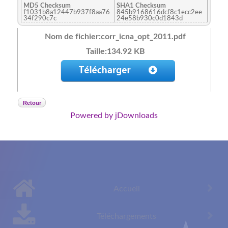
MD5 Checksum
SHA1 Checksum
f1031b8a12447b937f8aa76
845b9168616dcf8c1ecc2ee
34f290c7c
24e58b930c0d1843d
Nom de fichier:corr_icna_opt_2011.pdf
Taille:134.92 KB
Retour
Powered by jDownloads
Accueil
Téléchargements