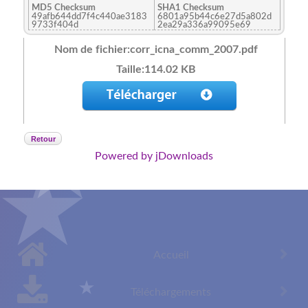
MD5 Checksum
SHA1 Checksum
49afb644dd7f4c440ae3183
6801a95b44c6e27d5a802d
9733f404d
2ea29a336a99095e69
Nom de fichier:corr_icna_comm_2007.pdf
Taille:114.02 KB
Retour
Powered by jDownloads
Accueil
Téléchargements