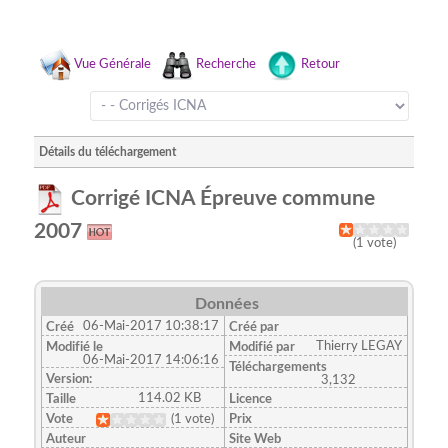
Vue Générale
Recherche
Retour
Détails du téléchargement
Corrigé ICNA Épreuve commune
2007
(1 vote)
Données
06-Mai-2017 10:38:17
Créé
Créé par
Thierry LEGAY
Modifié le
Modifié par
06-Mai-2017 14:06:16
Téléchargements
Version:
3,132
114.02 KB
Taille
Licence
Vote
(1 vote)
Prix
Auteur
Site Web