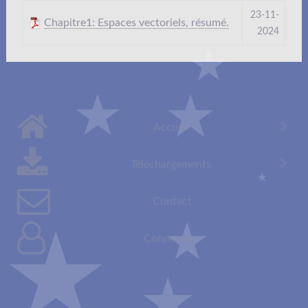
23-11-
Chapitre1: Espaces vectoriels, résumé.
2024
Accueil
Téléchargements
Contact
Connexion