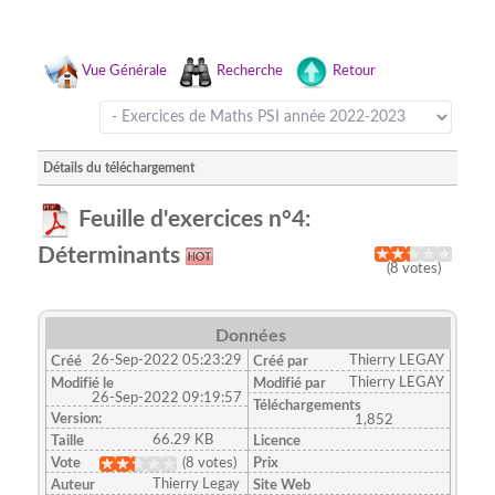
Vue Générale
Recherche
Retour
Détails du téléchargement
Feuille d'exercices n°4:
Déterminants
(8 votes)
Données
26-Sep-2022 05:23:29
Thierry LEGAY
Créé
Créé par
Thierry LEGAY
Modifié le
Modifié par
26-Sep-2022 09:19:57
Téléchargements
Version:
1,852
66.29 KB
Taille
Licence
Vote
(8 votes)
Prix
Thierry Legay
Auteur
Site Web