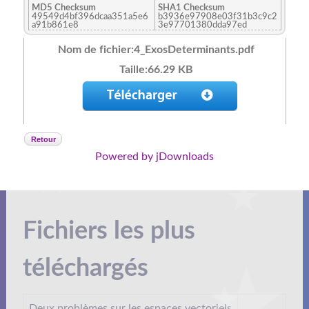
MD5 Checksum
SHA1 Checksum
49549d4bf396dcaa351a5e6
b3936e97908e03f31b3c9c2
a91b861e8
3e97701380dda97ed
Nom de fichier:4_ExosDeterminants.pdf
Taille:66.29 KB
Retour
Powered by jDownloads
Fichiers les plus
téléchargés
Deux problèmes sur les espaces vectoriels