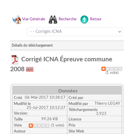
Vue Générale
Recherche
Retour
Détails du téléchargement
Corrigé ICNA Épreuve commune
2008
(1 vote)
Données
06-Mai-2017 10:38:17
Créé
Créé par
Thierry LEGAY
Modifié le
Modifié par
25-Jui-2017 10:12:37
Téléchargements
Version:
3,923
99.26 KB
Taille
Licence
Vote
(1 vote)
Prix
Auteur
Site Web