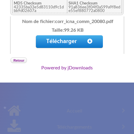
MD5 Checksum
SHA1 Checksum
42335ba33e5d83110d9c1d
91a836ee3f04f0a599a9f8ed
bb9d02607a
e55ef880772a0800
Nom de fichier:corr_icna_comm_20080.pdf
Taille:99.26 KB
Retour
Powered by jDownloads
Accueil
Téléchargements